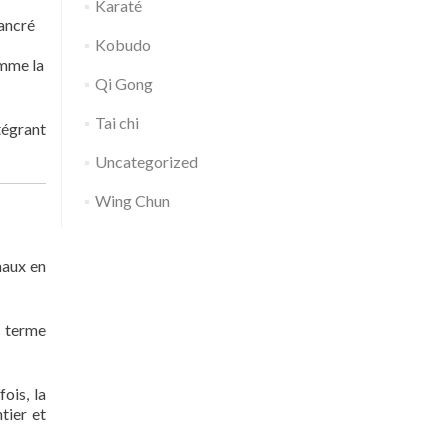
Karaté
 ancré
Kobudo
omme la
Qi Gong
Tai chi
tégrant
Uncategorized
Wing Chun
maux en
e terme
fois, la
tier et