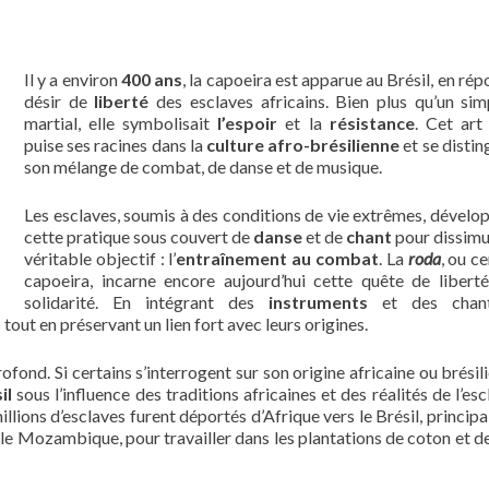
Il y a environ
400 ans
, la capoeira est apparue au Brésil, en ré
désir de
liberté
des esclaves africains. Bien plus qu’un sim
martial, elle symbolisait
l’espoir
et la
résistance
. Cet art
puise ses racines dans la
culture afro-brésilienne
et se distin
son mélange de combat, de danse et de musique.
Les esclaves, soumis à des conditions de vie extrêmes, dévelo
cette pratique sous couvert de
danse
et de
chant
pour dissimu
véritable objectif : l’
entraînement au combat
. La
roda
, ou c
capoeira, incarne encore aujourd’hui cette quête de libert
solidarité. En intégrant des
instruments
et des chant
out en préservant un lien fort avec leurs origines.
ofond. Si certains s’interrogent sur son origine africaine ou brésili
il
sous l’influence des traditions africaines et des réalités de l’es
illions d’esclaves furent déportés d’Afrique vers le Brésil, princip
t le Mozambique, pour travailler dans les plantations de coton et d