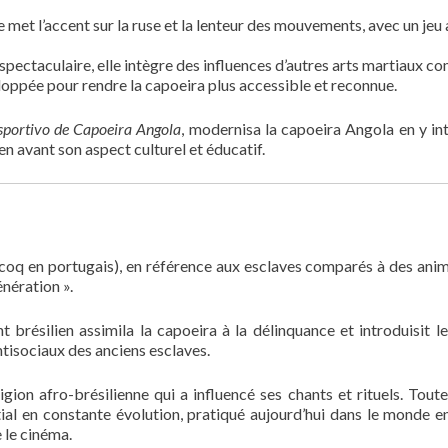
lle met l’accent sur la ruse et la lenteur des mouvements, avec un jeu
spectaculaire, elle intègre des influences d’autres arts martiaux c
eloppée pour rendre la capoeira plus accessible et reconnue.
sportivo de Capoeira Angola
, modernisa la capoeira Angola en y in
en avant son aspect culturel et éducatif.
coq en portugais), en référence aux esclaves comparés à des ani
énération ».
t brésilien assimila la capoeira à la délinquance et introduisit l
isociaux des anciens esclaves.
ligion afro-brésilienne qui a influencé ses chants et rituels. Toute
tial en constante évolution, pratiqué aujourd’hui dans le monde en
 le cinéma.