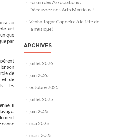
Forum des Associations :
Découvrez nos Arts Martiaux !
Venha Jogar Capoeira à la fête de
ponse au
ple art
la musique!
 unique
gue par
ARCHIVES
ppèrent
juillet 2026
ler son
ercle de
juin 2026
é et de
s, les
octobre 2025
juillet 2025
enne, il
clavage.
juin 2025
alement
mai 2025
e canne
mars 2025