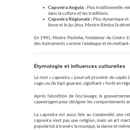
Capoeira Angola
: Plus traditionnelle, e
dans la culture et les traditions.
Capoeira Régionale
: Plus dynamique et 
boxe et le jiu-jitsu. Mestre Bimba l’a dév
En 1941,
Mestre Pastinha
, fondateur du
Centro E
des instruments comme l’
atabaque
et en mettant 
Étymologie et influences culturelles
Le mot « capoeira » pourrait provenir de
capão
(
cage, ou du tupi-guarani, signifiant « forêt en rég
Après l’abolition de l’esclavage, le gouvernemen
capoeiragem
pour désigner les comportements ant
La capoeira est aussi liée au
Candomblé
, une re
capoeira n’est pas une religion, mais un art mar
popularisé à travers la musique, la danse et même