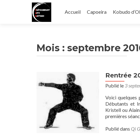
Aller
au
Accueil
Capoeira
Kobudo d’O
contenu
principal
Mois :
septembre 201
Rentrée 2
Publié le
3 sept
Voici quelques 
Débutants et In
Kristell ou Alai
premières séanc
Publié dans
Qi 