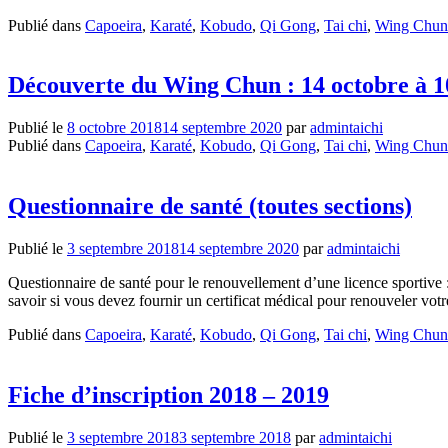
Publié dans
Capoeira
,
Karaté
,
Kobudo
,
Qi Gong
,
Tai chi
,
Wing Chun
Découverte du Wing Chun : 14 octobre à 1
Publié le
8 octobre 2018
14 septembre 2020
par
admintaichi
Publié dans
Capoeira
,
Karaté
,
Kobudo
,
Qi Gong
,
Tai chi
,
Wing Chun
Questionnaire de santé (toutes sections)
Publié le
3 septembre 2018
14 septembre 2020
par
admintaichi
Questionnaire de santé pour le renouvellement d’une licence sportive : 
savoir si vous devez fournir un certificat médical pour renouveler vot
Publié dans
Capoeira
,
Karaté
,
Kobudo
,
Qi Gong
,
Tai chi
,
Wing Chun
Fiche d’inscription 2018 – 2019
Publié le
3 septembre 2018
3 septembre 2018
par
admintaichi