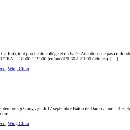
té Carfort), tout proche du collège et du lycée.Attention : ne pas confon
18h00 à 19h00 (enfants)19h30 à 21h00 (adultes)
[…]
zed
,
Wing Chun
15 septembre Qi Gong : jeudi 17 septembre Bâton de Damo : lundi 14 sep
embre
zed
,
Wing Chun