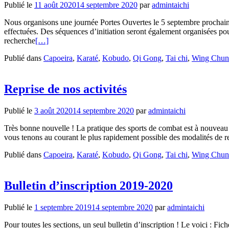
Publié le
11 août 2020
14 septembre 2020
par
admintaichi
Nous organisons une journée Portes Ouvertes le 5 septembre prochain,
effectuées. Des séquences d’initiation seront également organisées pou
recherche
[…]
Publié dans
Capoeira
,
Karaté
,
Kobudo
,
Qi Gong
,
Tai chi
,
Wing Chun
Reprise de nos activités
Publié le
3 août 2020
14 septembre 2020
par
admintaichi
Très bonne nouvelle ! La pratique des sports de combat est à nouveau au
vous tenons au courant le plus rapidement possible des modalités de re
Publié dans
Capoeira
,
Karaté
,
Kobudo
,
Qi Gong
,
Tai chi
,
Wing Chun
Bulletin d’inscription 2019-2020
Publié le
1 septembre 2019
14 septembre 2020
par
admintaichi
Pour toutes les sections, un seul bulletin d’inscription ! Le voici : Fi