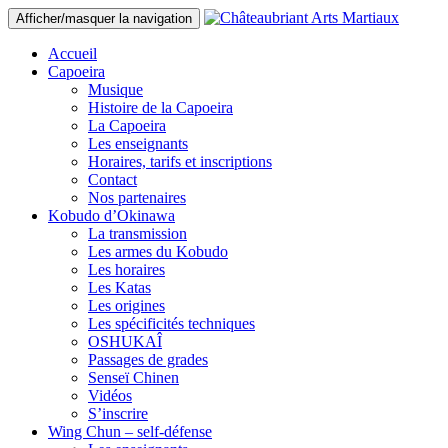
Afficher/masquer la navigation
Aller
Accueil
au
Capoeira
contenu
Musique
principal
Histoire de la Capoeira
La Capoeira
Les enseignants
Horaires, tarifs et inscriptions
Contact
Nos partenaires
Kobudo d’Okinawa
La transmission
Les armes du Kobudo
Les horaires
Les Katas
Les origines
Les spécificités techniques
OSHUKAÎ
Passages de grades
Senseï Chinen
Vidéos
S’inscrire
Wing Chun – self-défense