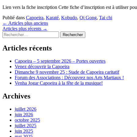
Lien vers la fiche inscription Cette fiche d’inscription est à utiliser p
Publié dans
Capoeira
,
Karaté
,
Kobudo
,
Qi Gong
,
Tai chi
Navigation
←
Articles plus anciens
Articles plus récents
→
des
Rechercher :
articles
Articles récents
Capoeira – 5 septembre 2026 – Portes ouvertes
Venez découvrir la Capoeira
Dimanche 9 novembre 25 : Stade de Capoeira caritatif
Forum des Associations : Découvrez nos Arts Martiaux !
Venha Jogar Capoeira à la fête de la musique!
Archives
juillet 2026
juin 2026
octobre 2025
juillet 2025
juin 2025
mai 2025