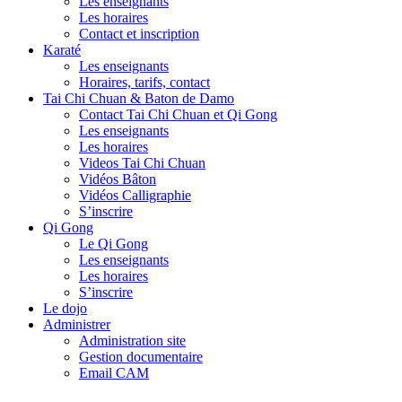
Les enseignants
Les horaires
Contact et inscription
Karaté
Les enseignants
Horaires, tarifs, contact
Tai Chi Chuan & Baton de Damo
Contact Tai Chi Chuan et Qi Gong
Les enseignants
Les horaires
Videos Tai Chi Chuan
Vidéos Bâton
Vidéos Calligraphie
S’inscrire
Qi Gong
Le Qi Gong
Les enseignants
Les horaires
S’inscrire
Le dojo
Administrer
Administration site
Gestion documentaire
Email CAM