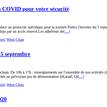
ns COVID pour votre sécurité
n place un protocole spécifique pour la journée Portes Ouvertes du 5 s
 dojo par un accès réservé.Les adhérents de
[…]
zed
,
Wing Chun
 5 septembre
hain. De 10h à 17h : renseignements sur l’ensemble de nos activités (ty
vités ne prévoyant pas de démonstration ((Karaté, Qi
[…]
zed
,
Wing Chun
020