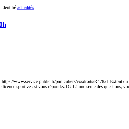
Identifié
actualités
0h
https://www.service-public.fr/particuliers/vosdroits/R47821 Extrait du t
re licence sportive : si vous répondez OUI à une seule des questions, vo