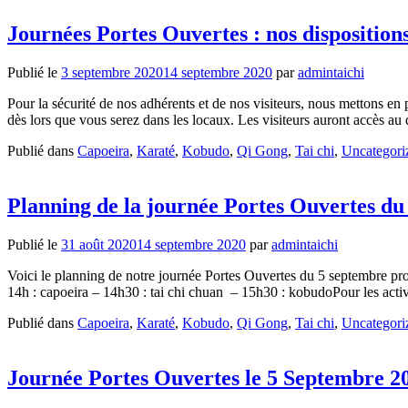
Journées Portes Ouvertes : nos dispositio
Publié le
3 septembre 2020
14 septembre 2020
par
admintaichi
Pour la sécurité de nos adhérents et de nos visiteurs, nous mettons e
dès lors que vous serez dans les locaux. Les visiteurs auront accès au
Publié dans
Capoeira
,
Karaté
,
Kobudo
,
Qi Gong
,
Tai chi
,
Uncategori
Planning de la journée Portes Ouvertes du
Publié le
31 août 2020
14 septembre 2020
par
admintaichi
Voici le planning de notre journée Portes Ouvertes du 5 septembre proc
14h : capoeira – 14h30 : tai chi chuan – 15h30 : kobudoPour les acti
Publié dans
Capoeira
,
Karaté
,
Kobudo
,
Qi Gong
,
Tai chi
,
Uncategori
Journée Portes Ouvertes le 5 Septembre 2