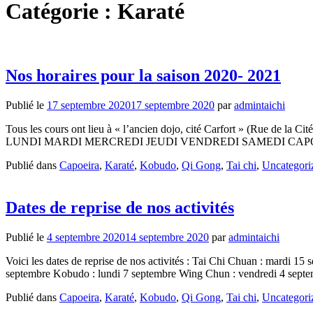
Catégorie :
Karaté
Nos horaires pour la saison 2020- 2021
Publié le
17 septembre 2020
17 septembre 2020
par
admintaichi
Tous les cours ont lieu à « l’ancien dojo, cité Carfort » (Rue de la Ci
LUNDI MARDI MERCREDI JEUDI VENDREDI SAMEDI CAPOEIRA 
Publié dans
Capoeira
,
Karaté
,
Kobudo
,
Qi Gong
,
Tai chi
,
Uncategori
Dates de reprise de nos activités
Publié le
4 septembre 2020
14 septembre 2020
par
admintaichi
Voici les dates de reprise de nos activités : Tai Chi Chuan : mardi 
septembre Kobudo : lundi 7 septembre Wing Chun : vendredi 4 sept
Publié dans
Capoeira
,
Karaté
,
Kobudo
,
Qi Gong
,
Tai chi
,
Uncategori