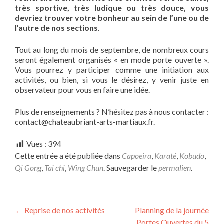
très sportive, très ludique ou très douce, vous
devriez trouver votre bonheur au sein de l’une ou de
l’autre de nos sections
.
Tout au long du mois de septembre, de nombreux cours
seront également organisés « en mode porte ouverte ».
Vous pourrez y participer comme une initiation aux
activités, ou bien, si vous le désirez, y venir juste en
observateur pour vous en faire une idée.
Plus de renseignements ? N’hésitez pas à nous contacter :
contact@chateaubriant-arts-martiaux.fr.
Vues :
394
Cette entrée a été publiée dans
Capoeira
,
Karaté
,
Kobudo
,
Qi Gong
,
Tai chi
,
Wing Chun
. Sauvegarder le
permalien
.
Navigation
←
Reprise de nos activités
Planning de la journée
Portes Ouvertes du 5