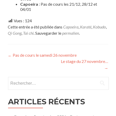
Capoeira
: Pas de cours les 21/12, 28/12 et
04/01
Vues :
124
Cette entrée a été publiée dans
Capoeira
,
Karaté
,
Kobudo
,
Qi Gong
,
Tai chi
. Sauvegarder le
permalien
.
Navigation
←
Pas de cours le samedi 26 novembre
Le stage du 27 novembre…
des
→
articles
Rechercher :
ARTICLES RÉCENTS