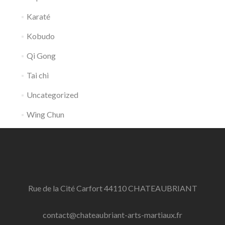
Karaté
Kobudo
Qi Gong
Tai chi
Uncategorized
Wing Chun
Rue de la Cité Carfort 44110 CHATEAUBRIANT
contact@chateaubriant-arts-martiaux.fr