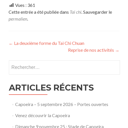
Vues :
361
Cette entrée a été publiée dans
Tai chi
. Sauvegarder le
permalien
.
Navigation
←
La deuxième forme du Tai Chi Chuan
Reprise de nos activités
→
des
articles
Rechercher :
ARTICLES RÉCENTS
Capoeira – 5 septembre 2026 – Portes ouvertes
Venez découvrir la Capoeira
Dimanche 9 novembre 25 : Stade de Capoeira