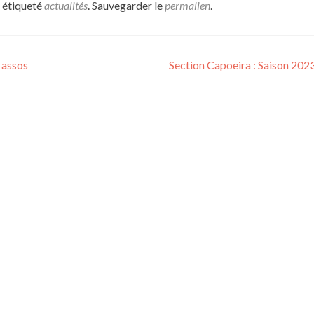
 étiqueté
actualités
. Sauvegarder le
permalien
.
 assos
Section Capoeira : Saison 20