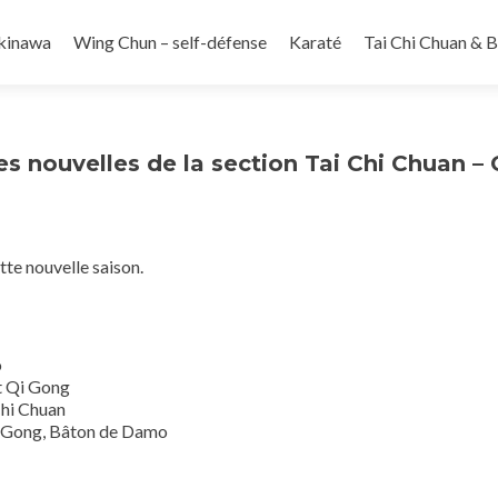
kinawa
Wing Chun – self-défense
Karaté
Tai Chi Chuan & 
s nouvelles de la section Tai Chi Chuan – 
te nouvelle saison.
o
t Qi Gong
Chi Chuan
Qi Gong, Bâton de Damo