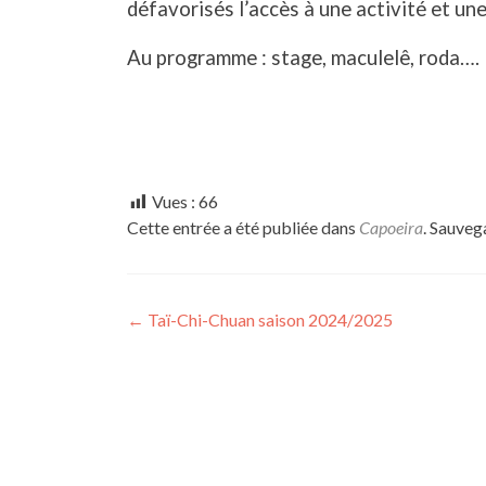
défavorisés l’accès à une activité et une
Au programme : stage, maculelê, roda….
Vues :
66
Cette entrée a été publiée dans
Capoeira
. Sauveg
Navigation
←
Taï-Chi-Chuan saison 2024/2025
des
articles