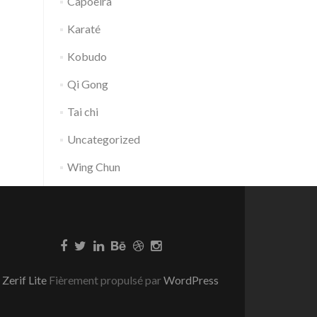
Capoeira
Karaté
Kobudo
Qi Gong
Tai chi
Uncategorized
Wing Chun
Zerif Lite
Fièrement propulsé par
WordPress