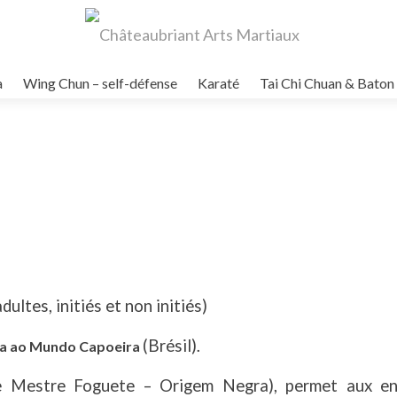
a
Wing Chun – self-défense
Karaté
Tai Chi Chuan & Bato
ultes, initiés et non initiés)
(Brésil)
ta ao Mundo Capoeira
.
 Mestre Foguete – Origem Negra), permet aux en