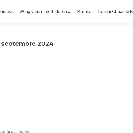
kinawa
Wing Chun – self-défense
Karaté
Tai Chi Chuan & 
11 septembre 2024
der le
permalien
.