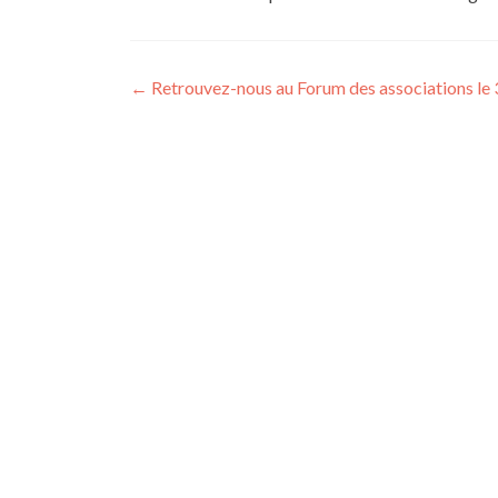
Navigation
←
Retrouvez-nous au Forum des associations le
des
articles