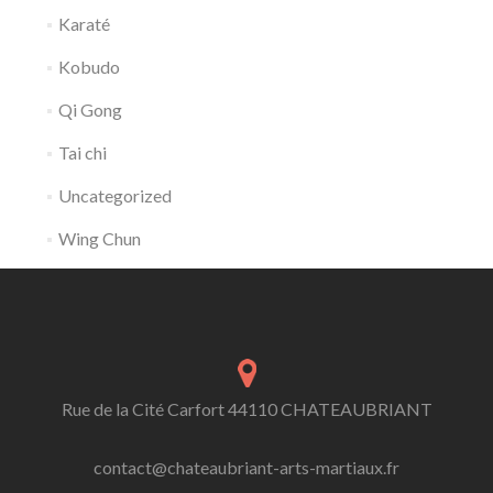
Karaté
Kobudo
Qi Gong
Tai chi
Uncategorized
Wing Chun
Rue de la Cité Carfort 44110 CHATEAUBRIANT
contact@chateaubriant-arts-martiaux.fr