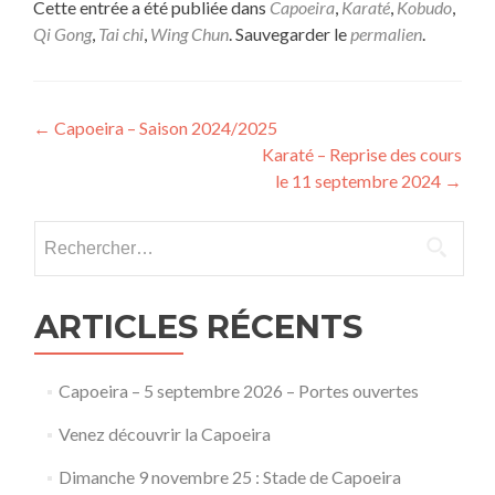
Cette entrée a été publiée dans
Capoeira
,
Karaté
,
Kobudo
,
Qi Gong
,
Tai chi
,
Wing Chun
. Sauvegarder le
permalien
.
Navigation
←
Capoeira – Saison 2024/2025
Karaté – Reprise des cours
des
le 11 septembre 2024
→
articles
Rechercher :
ARTICLES RÉCENTS
Capoeira – 5 septembre 2026 – Portes ouvertes
Venez découvrir la Capoeira
Dimanche 9 novembre 25 : Stade de Capoeira